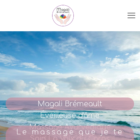
Magali Brémeault
Éveilleuse d'âme
Massage Ayurvédique
Le massage que je te
Soin La Voix du Corps